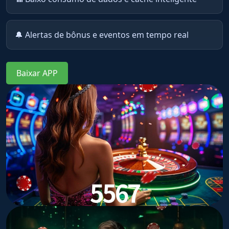
🔔 Alertas de bônus e eventos em tempo real
Baixar APP