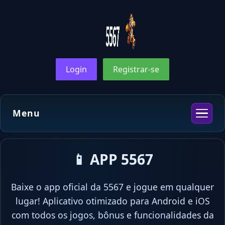
Login
Registrar-se
Menu
📱 APP 5567
Baixe o app oficial da 5567 e jogue em qualquer
lugar! Aplicativo otimizado para Android e iOS
com todos os jogos, bônus e funcionalidades da