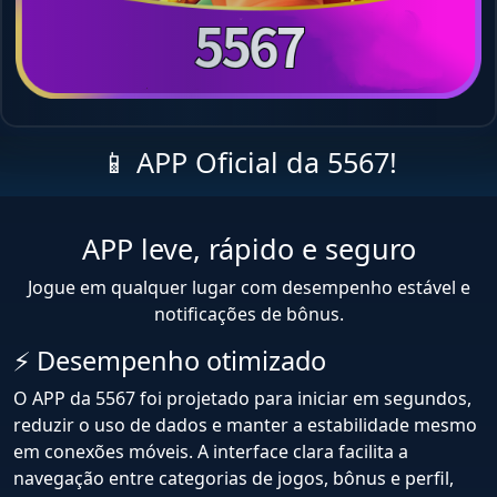
📱 APP Oficial da 5567!
APP leve, rápido e seguro
Jogue em qualquer lugar com desempenho estável e
notificações de bônus.
⚡ Desempenho otimizado
O APP da 5567 foi projetado para iniciar em segundos,
reduzir o uso de dados e manter a estabilidade mesmo
em conexões móveis. A interface clara facilita a
navegação entre categorias de jogos, bônus e perfil,