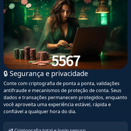
🔒 Segurança e privacidade
Conte com criptografia de ponta a ponta, validações
antifraude e mecanismos de proteção de conta. Seus
dados e transações permanecem protegidos, enquanto
você aproveita uma experiência estável, rápida e
confiável a qualquer hora do dia.
🔐 Criptografia total e login seguro